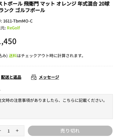
ストボール 飛衛門 マット オレンジ 年式混合 20球
Cランク ゴルフボール
U:
1611-TbmMO-C
元:
ReGolf
1,450
込み)
送料
はチェックアウト時に計算されます。
配送と返品
メッセージ
考
売り切れ