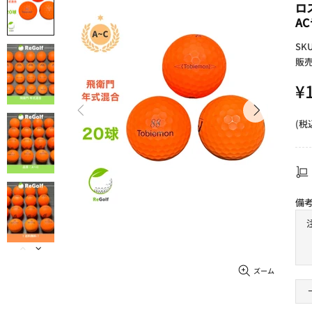
ロ
A
SK
販売
¥
(税
備
ズーム