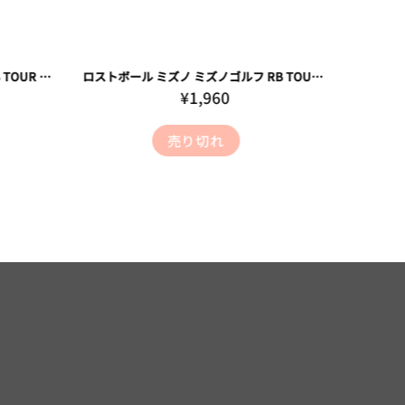
ロストボール ブリヂストン ツアーB TOUR B XS パール 2024年モデル 20球 Cランク ゴルフボール
ロストボール ミズノ ミズノゴルフ RB TOUR RBツアー ホワイト 20球 ACランク ゴルフボール
¥1,960
売り切れ